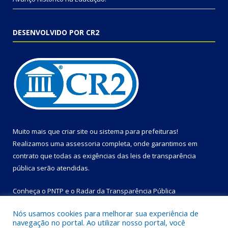
DESENVOLVIDO POR CR2
Muito mais que
criar site
ou
sistema para prefeituras
!
Realizamos uma
assessoria
completa, onde garantimos em
contrato que todas as exigências das
leis de transparência
pública
serão atendidas.
Conheça o
PNTP
e o
Radar da Transparência Pública
Nós usamos cookies para melhorar sua experiência de
navegação no portal. Ao utilizar nosso portal, você