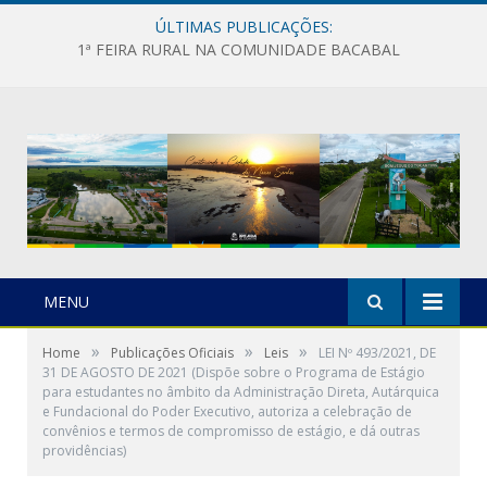
ÚLTIMAS PUBLICAÇÕES:
1ª FEIRA RURAL NA COMUNIDADE BACABAL
MENU
»
»
»
Home
Publicações Oficiais
Leis
LEI Nº 493/2021, DE
31 DE AGOSTO DE 2021 (Dispõe sobre o Programa de Estágio
para estudantes no âmbito da Administração Direta, Autárquica
e Fundacional do Poder Executivo, autoriza a celebração de
convênios e termos de compromisso de estágio, e dá outras
providências)