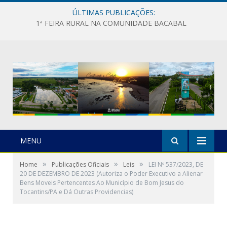
ÚLTIMAS PUBLICAÇÕES:
1ª FEIRA RURAL NA COMUNIDADE BACABAL
MENU
»
»
»
Home
Publicações Oficiais
Leis
LEI Nº 537/2023, DE
20 DE DEZEMBRO DE 2023 (Autoriza o Poder Executivo a Alienar
Bens Moveis Pertencentes Ao Município de Bom Jesus do
Tocantins/PA e Dá Outras Providencias)