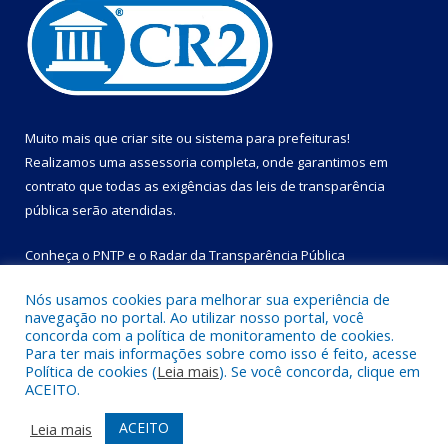
Muito mais que
criar site
ou
sistema para prefeituras
!
Realizamos uma
assessoria
completa, onde garantimos em
contrato que todas as exigências das
leis de transparência
pública
serão atendidas.
Conheça o
PNTP
e o
Radar da Transparência Pública
Nós usamos cookies para melhorar sua experiência de
navegação no portal. Ao utilizar nosso portal, você
concorda com a política de monitoramento de cookies.
Para ter mais informações sobre como isso é feito, acesse
Todos os direitos reservados a Prefeitura Municipal de Bom
Política de cookies (
Leia mais
). Se você concorda, clique em
Jesus do Tocantins.
ACEITO.
Mapa do Site
Acessar Área Administrativa
ACEITO
Leia mais
Acessar Webmail