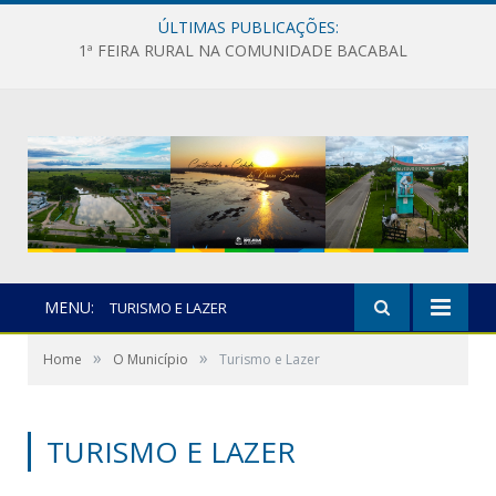
ÚLTIMAS PUBLICAÇÕES:
1ª FEIRA RURAL NA COMUNIDADE BACABAL
MENU:
TURISMO E LAZER
»
»
Home
O Município
Turismo e Lazer
TURISMO E LAZER