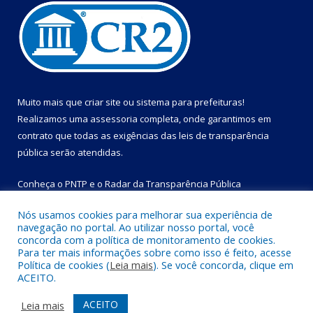
Muito mais que
criar site
ou
sistema para prefeituras
!
Realizamos uma
assessoria
completa, onde garantimos em
contrato que todas as exigências das
leis de transparência
pública
serão atendidas.
Conheça o
PNTP
e o
Radar da Transparência Pública
Nós usamos cookies para melhorar sua experiência de
navegação no portal. Ao utilizar nosso portal, você
concorda com a política de monitoramento de cookies.
Para ter mais informações sobre como isso é feito, acesse
Todos os direitos reservados a Prefeitura Municipal de Bom
Política de cookies (
Leia mais
). Se você concorda, clique em
Jesus do Tocantins.
ACEITO.
Mapa do Site
Acessar Área Administrativa
ACEITO
Leia mais