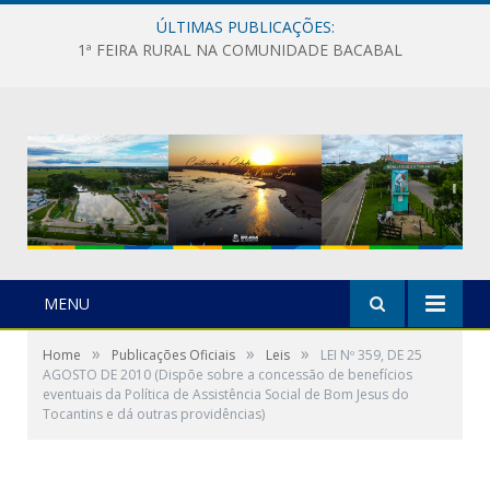
ÚLTIMAS PUBLICAÇÕES:
1ª FEIRA RURAL NA COMUNIDADE BACABAL
MENU
»
»
»
Home
Publicações Oficiais
Leis
LEI Nº 359, DE 25
AGOSTO DE 2010 (Dispõe sobre a concessão de benefícios
eventuais da Política de Assistência Social de Bom Jesus do
Tocantins e dá outras providências)