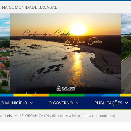
AL NA COMUNIDADE BACABAL
O MUNICÍPIO
O GOVERNO
PUBLICAÇÕES
»
»
Leis
LEI ORGÂNICA (Dispõe sobre a lei orgânica do município)