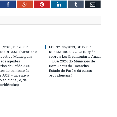
tter
Facebook
Google+
Pinterest
LinkedIn
Tumblr
Email
36/2023, DE 20 DE
LEI Nº 535/2023, DE 19 DE
O DE 2023 (Autoriza o
DEZEMBRO DE 2023 (Dispõe
ecutivo Municipal a
sobre a Lei Orçamentária Anual
 aos agentes
— LOA 2024 do Município de
rios de Saúde ACS –
Bom Jesus do Tocantins,
tes de combate às
Estado do Pará e dá outras
 ACE – incentivo
providencias.)
o adicional, e, dá
rovidências)