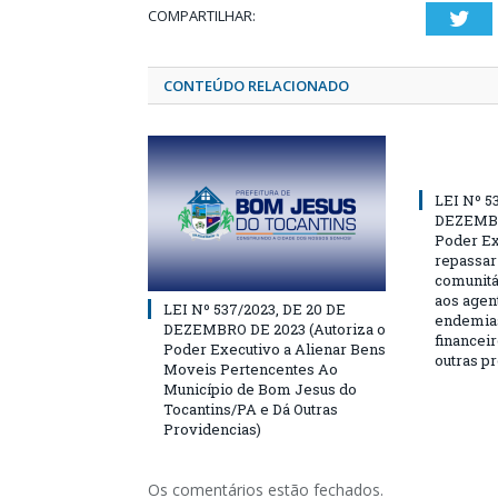
COMPARTILHAR:
Twi
CONTEÚDO RELACIONADO
LEI Nº 5
DEZEMBR
Poder Ex
repassar
comunitá
aos agen
LEI Nº 537/2023, DE 20 DE
endemias
DEZEMBRO DE 2023 (Autoriza o
financeir
Poder Executivo a Alienar Bens
outras p
Moveis Pertencentes Ao
Município de Bom Jesus do
Tocantins/PA e Dá Outras
Providencias)
Os comentários estão fechados.