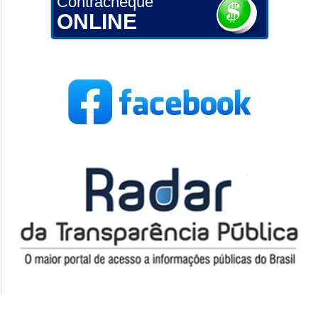
Contracheque
ONLINE