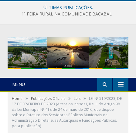
ÚLTIMAS PUBLICAÇÕES:
1ª FEIRA RURAL NA COMUNIDADE BACABAL
MENU
»
»
»
Home
Publicações Oficiais
Leis
LEI Nº 519/2023, DE
17 DE FEVEREIRO DE 2023 (Altera os incisos I, II e III do Artigo 98
da Lei Municipal Nº 418 de 24 de maio de 2016, que dispõe
sobre o Estatuto dos Servidores Públicos Municipais da
Administração Direta, suas Autarquias e Fundações Públicas,
para publicação)