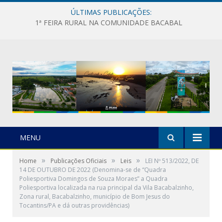
ÚLTIMAS PUBLICAÇÕES:
1ª FEIRA RURAL NA COMUNIDADE BACABAL
MENU
»
»
»
Home
Publicações Oficiais
Leis
LEI Nº 513/2022, DE
14 DE OUTUBRO DE 2022 (Denomina-se de “Quadra
Poliesportiva Domingos de Souza Moraes” a Quadra
Poliesportiva localizada na rua principal da Vila Bacabalzinho,
Zona rural, Bacabalzinho, município de Bom Jesus do
Tocantins/PA e dá outras providências)