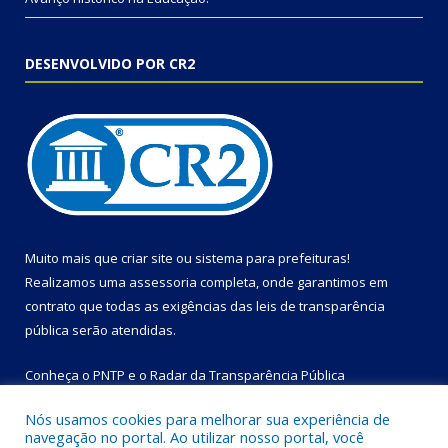
DESENVOLVIDO POR CR2
Muito mais que
criar site
ou
sistema para prefeituras
!
Realizamos uma
assessoria
completa, onde garantimos em
contrato que todas as exigências das
leis de transparência
pública
serão atendidas.
Conheça o
PNTP
e o
Radar da Transparência Pública
Nós usamos cookies para melhorar sua experiência de
navegação no portal. Ao utilizar nosso portal, você