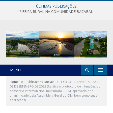
ÚLTIMAS PUBLICAÇÕES:
1ª FEIRA RURAL NA COMUNIDADE BACABAL
MENU
»
»
»
Home
Publicações Oficiais
Leis
LEI Nº 511/2022, DE
02 DE SETEMBRO DE 2022 (Ratifica o protocolo de intenções do
consórcio intermunicipal multimodal – CIM, aprovado por
unanimidade pela Assembleia Geral do CIM, bem como suas
alterações)