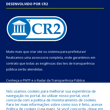
DESENVOLVIDO POR CR2
Muito mais que
criar site
ou
sistema para prefeituras
!
Realizamos uma
assessoria
completa, onde garantimos em
contrato que todas as exigências das
leis de transparência
pública
serão atendidas.
Conheça o
PNTP
e o
Radar da Transparência Pública
Nós usamos cookies para melhorar sua experiência de
navegação no portal. Ao utilizar nosso portal, você
concorda com a política de monitoramento de cookies.
Para ter mais informações sobre como isso é feito, acesse
Todos os direitos reservados a Prefeitura Municipal de Bom
Política de cookies (
Leia mais
). Se você concorda, clique em