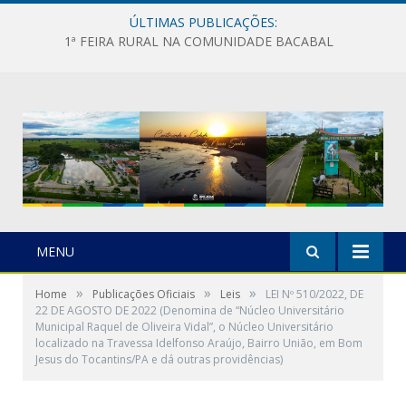
ÚLTIMAS PUBLICAÇÕES:
1ª FEIRA RURAL NA COMUNIDADE BACABAL
MENU
»
»
»
Home
Publicações Oficiais
Leis
LEI Nº 510/2022, DE
22 DE AGOSTO DE 2022 (Denomina de “Núcleo Universitário
Municipal Raquel de Oliveira Vidal”, o Núcleo Universitário
localizado na Travessa Idelfonso Araújo, Bairro União, em Bom
Jesus do Tocantins/PA e dá outras providências)