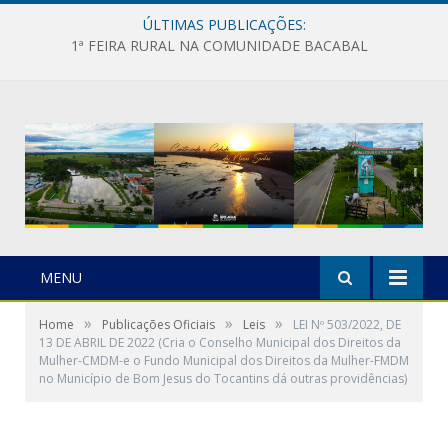
ÚLTIMAS PUBLICAÇÕES:
1ª FEIRA RURAL NA COMUNIDADE BACABAL
MENU
»
»
»
Home
Publicações Oficiais
Leis
LEI Nº 503/2022, DE
13 DE ABRIL DE 2022 (Cria o Conselho Municipal dos Direitos da
Mulher-CMDM-e o Fundo Municipal dos Direitos da Mulher-FMDM
no Município de Bom Jesus do Tocantins dá outras providências)