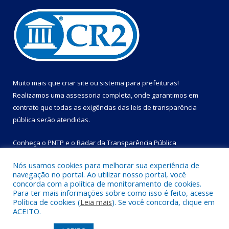
Muito mais que
criar site
ou
sistema para prefeituras
!
Realizamos uma
assessoria
completa, onde garantimos em
contrato que todas as exigências das
leis de transparência
pública
serão atendidas.
Conheça o
PNTP
e o
Radar da Transparência Pública
Nós usamos cookies para melhorar sua experiência de
navegação no portal. Ao utilizar nosso portal, você
concorda com a política de monitoramento de cookies.
Para ter mais informações sobre como isso é feito, acesse
Todos os direitos reservados a Prefeitura Municipal de Bom
Política de cookies (
Leia mais
). Se você concorda, clique em
Jesus do Tocantins.
ACEITO.