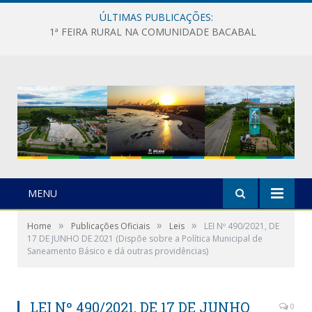
ÚLTIMAS PUBLICAÇÕES:
1ª FEIRA RURAL NA COMUNIDADE BACABAL
MENU
»
»
»
Home
Publicações Oficiais
Leis
LEI Nº 490/2021, DE
17 DE JUNHO DE 2021 (Dispõe sobre a Política Municipal de
Saneamento Básico e dá outras providências)
LEI Nº 490/2021, DE 17 DE JUNHO
0