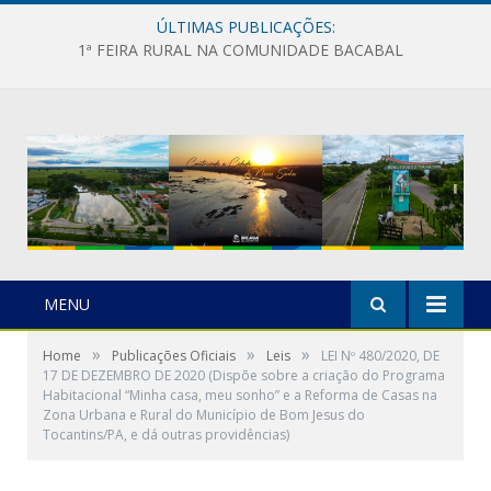
ÚLTIMAS PUBLICAÇÕES:
1ª FEIRA RURAL NA COMUNIDADE BACABAL
MENU
»
»
»
Home
Publicações Oficiais
Leis
LEI Nº 480/2020, DE
17 DE DEZEMBRO DE 2020 (Dispõe sobre a criação do Programa
Habitacional “Minha casa, meu sonho” e a Reforma de Casas na
Zona Urbana e Rural do Município de Bom Jesus do
Tocantins/PA, e dá outras providências)