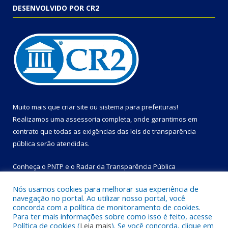
DESENVOLVIDO POR CR2
Muito mais que
criar site
ou
sistema para prefeituras
!
Realizamos uma
assessoria
completa, onde garantimos em
contrato que todas as exigências das
leis de transparência
pública
serão atendidas.
Conheça o
PNTP
e o
Radar da Transparência Pública
Nós usamos cookies para melhorar sua experiência de
navegação no portal. Ao utilizar nosso portal, você
concorda com a política de monitoramento de cookies.
Para ter mais informações sobre como isso é feito, acesse
Todos os direitos reservados a Prefeitura Municipal de Bom
Política de cookies (
Leia mais
). Se você concorda, clique em