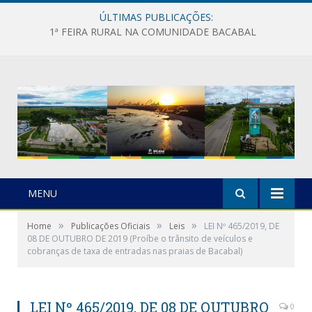
ÚLTIMAS PUBLICAÇÕES:
1ª FEIRA RURAL NA COMUNIDADE BACABAL
MENU
»
»
»
Home
Publicações Oficiais
Leis
LEI Nº 465/2019, DE
08 DE OUTUBRO DE 2019 (Proíbe o trânsito de veículos e
cobranças de taxa de entradas nas praias de Bacabal)
LEI Nº 465/2019, DE 08 DE OUTUBRO
0