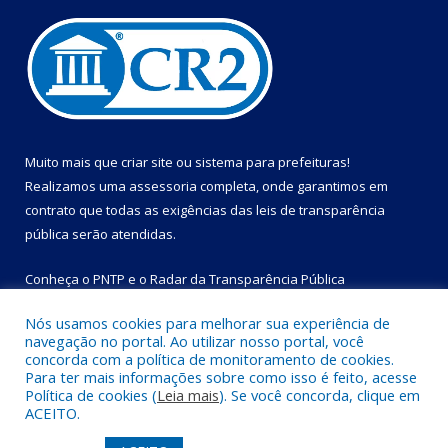
Muito mais que
criar site
ou
sistema para prefeituras
!
Realizamos uma
assessoria
completa, onde garantimos em
contrato que todas as exigências das
leis de transparência
pública
serão atendidas.
Conheça o
PNTP
e o
Radar da Transparência Pública
Nós usamos cookies para melhorar sua experiência de
navegação no portal. Ao utilizar nosso portal, você
concorda com a política de monitoramento de cookies.
Para ter mais informações sobre como isso é feito, acesse
Todos os direitos reservados a Prefeitura Municipal de Bom
Política de cookies (
Leia mais
). Se você concorda, clique em
Jesus do Tocantins.
ACEITO.