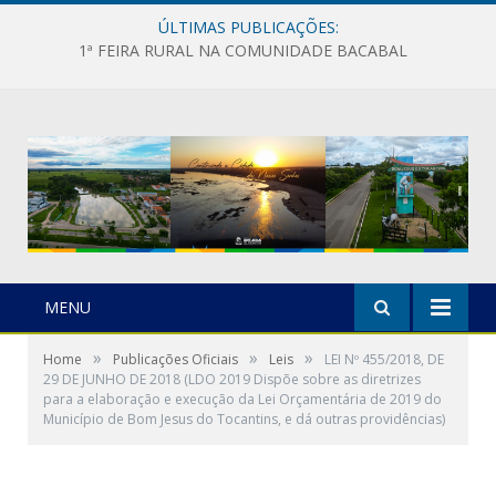
ÚLTIMAS PUBLICAÇÕES:
1ª FEIRA RURAL NA COMUNIDADE BACABAL
MENU
»
»
»
Home
Publicações Oficiais
Leis
LEI Nº 455/2018, DE
29 DE JUNHO DE 2018 (LDO 2019 Dispõe sobre as diretrizes
para a elaboração e execução da Lei Orçamentária de 2019 do
Município de Bom Jesus do Tocantins, e dá outras providências)