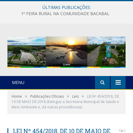
ÚLTIMAS PUBLICAÇÕES:
1ª FEIRA RURAL NA COMUNIDADE BACABAL
MENU
»
»
»
Home
Publicações Oficiais
Leis
LEI Nº 454/2018, DE
10 DE MAIO DE 2018 (Extingue a Secretaria Municipal de Saúde e
Meio Ambiente e, dá outras providências)
LEI Nº 454/2018, DE 10 DE MAIO DE
0