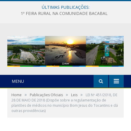
ÚLTIMAS PUBLICAÇÕES:
1ª FEIRA RURAL NA COMUNIDADE BACABAL
MENU
»
»
»
Home
Publicações Oficiais
Leis
LEI Nº 451/2018, DE
28 DE MAIO DE 2018 (Dispõe sobre a regulamentação de
plantões de médicos no município Bom Jesus do Tocantins e dá
outras providências)