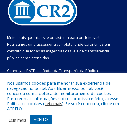
Muito mais que
criar site
ou
sistema para prefeituras
!
Realizamos uma
assessoria
completa, onde garantimos em
contrato que todas as exigências das
leis de transparência
pública
serão atendidas.
Conheça o
PNTP
e o
Radar da Transparência Pública
Nós usamos cookies para melhorar sua experiência de
navegação no portal. Ao utilizar nosso portal, você
concorda com a política de monitoramento de cookies.
Para ter mais informações sobre como isso é feito, acesse
Todos os direitos reservados a Prefeitura Municipal de Bom
Política de cookies (
Leia mais
). Se você concorda, clique em
Jesus do Tocantins.
ACEITO.
Mapa do Site
Acessar Área Administrativa
ACEITO
Leia mais
Acessar Webmail