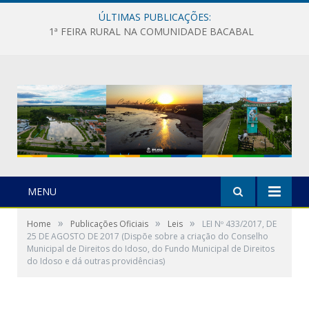
ÚLTIMAS PUBLICAÇÕES:
1ª FEIRA RURAL NA COMUNIDADE BACABAL
MENU
»
»
»
Home
Publicações Oficiais
Leis
LEI Nº 433/2017, DE
25 DE AGOSTO DE 2017 (Dispõe sobre a criação do Conselho
Municipal de Direitos do Idoso, do Fundo Municipal de Direitos
do Idoso e dá outras providências)