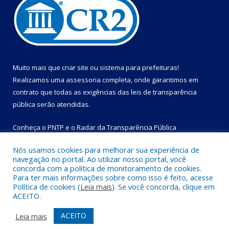
Muito mais que
criar site
ou
sistema para prefeituras
!
Realizamos uma
assessoria
completa, onde garantimos em
contrato que todas as exigências das
leis de transparência
pública
serão atendidas.
Conheça o
PNTP
e o
Radar da Transparência Pública
Nós usamos cookies para melhorar sua experiência de
navegação no portal. Ao utilizar nosso portal, você
concorda com a política de monitoramento de cookies.
Para ter mais informações sobre como isso é feito, acesse
Todos os direitos reservados a Prefeitura Municipal de Bom
Política de cookies (
Leia mais
). Se você concorda, clique em
Jesus do Tocantins.
ACEITO.
Mapa do Site
Acessar Área Administrativa
ACEITO
Leia mais
Acessar Webmail