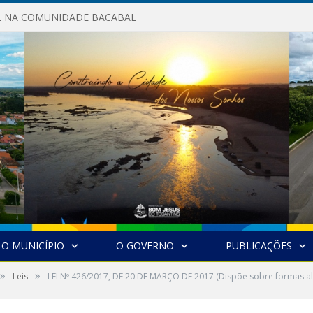
AL NA COMUNIDADE BACABAL
O MUNICÍPIO
O GOVERNO
PUBLICAÇÕES
»
»
Leis
LEI Nº 426/2017, DE 20 DE MARÇO DE 2017 (Dispõe sobre formas alt