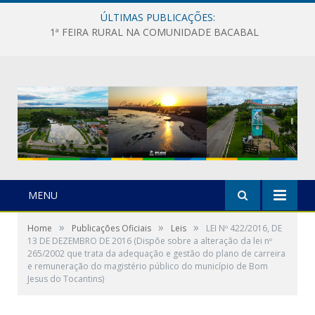
ÚLTIMAS PUBLICAÇÕES:
1ª FEIRA RURAL NA COMUNIDADE BACABAL
MENU
»
»
»
Home
Publicações Oficiais
Leis
LEI Nº 422/2016, DE
13 DE DEZEMBRO DE 2016 (Dispõe sobre a alteração da lei nº
265/2002 que trata da adequação e gestão do plano de carreira
e remuneração do magistério público do município de Bom
Jesus do Tocantins)