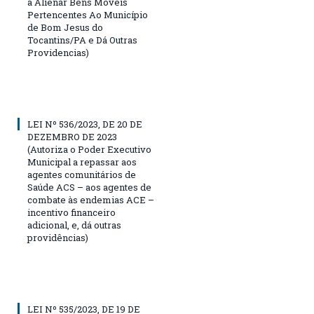
a Alienar Bens Moveis
Pertencentes Ao Município
de Bom Jesus do
Tocantins/PA e Dá Outras
Providencias)
LEI Nº 536/2023, DE 20 DE
DEZEMBRO DE 2023
(Autoriza o Poder Executivo
Municipal a repassar aos
agentes comunitários de
Saúde ACS – aos agentes de
combate às endemias ACE –
incentivo financeiro
adicional, e, dá outras
providências)
LEI Nº 535/2023, DE 19 DE