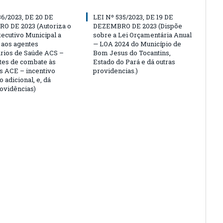
36/2023, DE 20 DE
LEI Nº 535/2023, DE 19 DE
O DE 2023 (Autoriza o
DEZEMBRO DE 2023 (Dispõe
ecutivo Municipal a
sobre a Lei Orçamentária Anual
 aos agentes
— LOA 2024 do Município de
rios de Saúde ACS –
Bom Jesus do Tocantins,
tes de combate às
Estado do Pará e dá outras
 ACE – incentivo
providencias.)
o adicional, e, dá
rovidências)