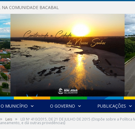
AL NA COMUNIDADE BACABAL
O MUNICÍPIO
O GOVERNO
PUBLICAÇÕES
»
»
Leis
LEI Nº 410/2015, DE 21 DE JULHO DE 2015 (Dispõe sobre a Política
aneamento, e dá outras providências)