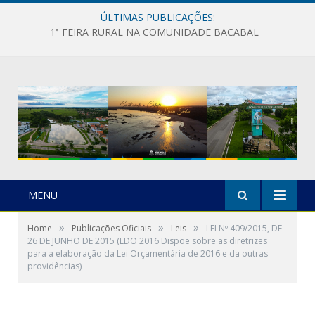
ÚLTIMAS PUBLICAÇÕES:
1ª FEIRA RURAL NA COMUNIDADE BACABAL
MENU
»
»
»
Home
Publicações Oficiais
Leis
LEI Nº 409/2015, DE
26 DE JUNHO DE 2015 (LDO 2016 Dispõe sobre as diretrizes
para a elaboração da Lei Orçamentária de 2016 e da outras
providências)