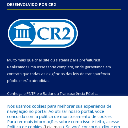
DESENVOLVIDO POR CR2
Muito mais que
criar site
ou
sistema para prefeituras
!
Realizamos uma
assessoria
completa, onde garantimos em
contrato que todas as exigências das
leis de transparência
pública
serão atendidas.
Conheça o
PNTP
e o
Radar da Transparência Pública
Nós usamos cookies para melhorar sua experiência de
navegação no portal. Ao utilizar nosso portal, você
concorda com a política de monitoramento de cookies.
Para ter mais informações sobre como isso é feito, acesse
Todos os direitos reservados a Prefeitura Municipal de Bom
Política de cookies (
Leia mais
). Se você concorda, clique em