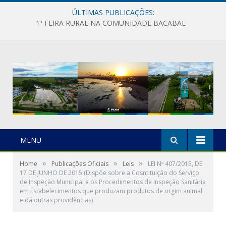
ÚLTIMAS PUBLICAÇÕES:
1ª FEIRA RURAL NA COMUNIDADE BACABAL
MENU
»
»
»
Home
Publicações Oficiais
Leis
LEI Nº 407/2015, DE
17 DE JUNHO DE 2015 (Dispõe sobre a Cosntituição do Serviço
de Inspeção Municipal e os Procedimentos de Inspeção Sanitária
em Estabelecimentos que produzam produtos de orgim animal
e dá outras providências)