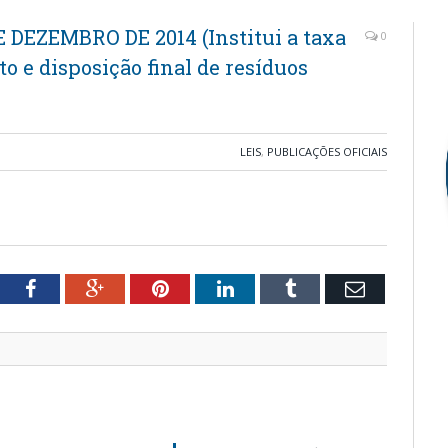
E DEZEMBRO DE 2014 (Institui a taxa
0
o e disposição final de resíduos
LEIS
,
PUBLICAÇÕES OFICIAIS
tter
Facebook
Google+
Pinterest
LinkedIn
Tumblr
Email