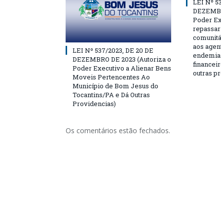
LEI Nº 5
DEZEMBR
Poder Ex
repassar
comunitá
aos agen
LEI Nº 537/2023, DE 20 DE
endemias
DEZEMBRO DE 2023 (Autoriza o
financeir
Poder Executivo a Alienar Bens
outras p
Moveis Pertencentes Ao
Município de Bom Jesus do
Tocantins/PA e Dá Outras
Providencias)
Os comentários estão fechados.