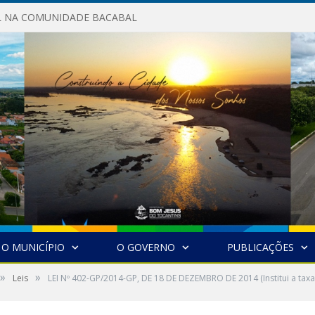
AL NA COMUNIDADE BACABAL
O MUNICÍPIO
O GOVERNO
PUBLICAÇÕES
»
»
Leis
LEI Nº 402-GP/2014-GP, DE 18 DE DEZEMBRO DE 2014 (Institui a taxa 