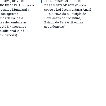
36/2023, DE 20 DE
LEI Nº 535/2023, DE 19 DE
O DE 2023 (Autoriza o
DEZEMBRO DE 2023 (Dispõe
ecutivo Municipal a
sobre a Lei Orçamentária Anual
 aos agentes
— LOA 2024 do Município de
rios de Saúde ACS –
Bom Jesus do Tocantins,
tes de combate às
Estado do Pará e dá outras
 ACE – incentivo
providencias.)
o adicional, e, dá
rovidências)