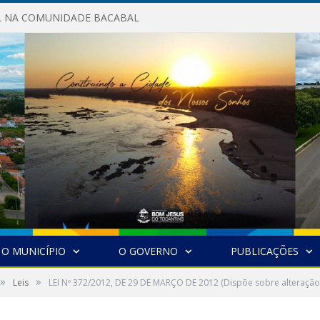
AL NA COMUNIDADE BACABAL
O MUNICÍPIO
O GOVERNO
PUBLICAÇÕES
»
»
Leis
LEI Nº 372/2012, DE 29 DE MARÇO DE 2012 (Dispõe sobre alteração 