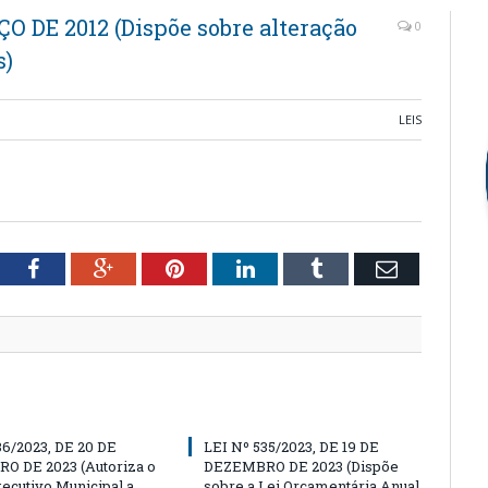
ÇO DE 2012 (Dispõe sobre alteração
0
s)
LEIS
tter
Facebook
Google+
Pinterest
LinkedIn
Tumblr
Email
36/2023, DE 20 DE
LEI Nº 535/2023, DE 19 DE
O DE 2023 (Autoriza o
DEZEMBRO DE 2023 (Dispõe
ecutivo Municipal a
sobre a Lei Orçamentária Anual