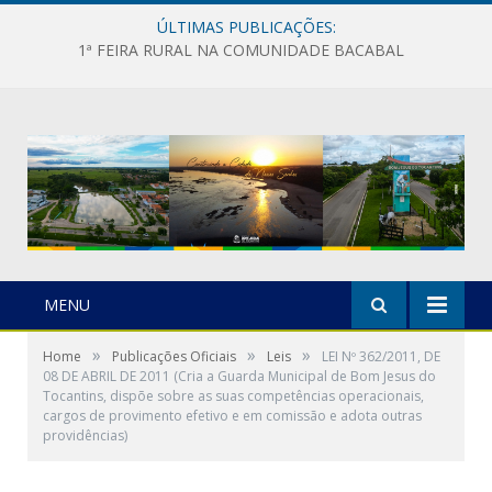
ÚLTIMAS PUBLICAÇÕES:
1ª FEIRA RURAL NA COMUNIDADE BACABAL
MENU
»
»
»
Home
Publicações Oficiais
Leis
LEI Nº 362/2011, DE
08 DE ABRIL DE 2011 (Cria a Guarda Municipal de Bom Jesus do
Tocantins, dispõe sobre as suas competências operacionais,
cargos de provimento efetivo e em comissão e adota outras
providências)