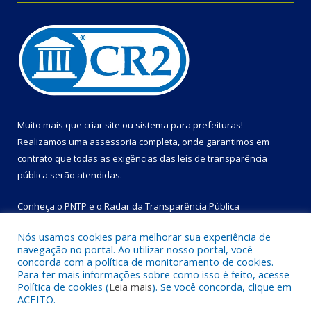
Muito mais que
criar site
ou
sistema para prefeituras
!
Realizamos uma
assessoria
completa, onde garantimos em
contrato que todas as exigências das
leis de transparência
pública
serão atendidas.
Conheça o
PNTP
e o
Radar da Transparência Pública
Nós usamos cookies para melhorar sua experiência de
navegação no portal. Ao utilizar nosso portal, você
concorda com a política de monitoramento de cookies.
Para ter mais informações sobre como isso é feito, acesse
Todos os direitos reservados a Prefeitura Municipal de Bom
Política de cookies (
Leia mais
). Se você concorda, clique em
Jesus do Tocantins.
ACEITO.