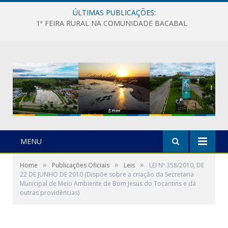
ÚLTIMAS PUBLICAÇÕES:
1ª FEIRA RURAL NA COMUNIDADE BACABAL
MENU
»
»
»
Home
Publicações Oficiais
Leis
LEI Nº 358/2010, DE
22 DE JUNHO DE 2010 (Dispõe sobre a criação da Secretaria
Municipal de Meio Ambiente de Bom Jesus do Tocantins e dá
outras providências)