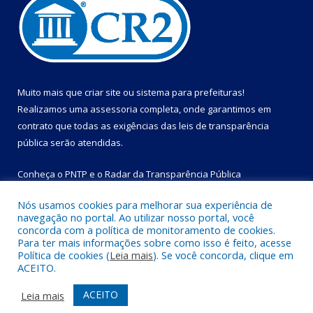
Muito mais que
criar site
ou
sistema para prefeituras
!
Realizamos uma
assessoria
completa, onde garantimos em
contrato que todas as exigências das
leis de transparência
pública
serão atendidas.
Conheça o
PNTP
e o
Radar da Transparência Pública
Nós usamos cookies para melhorar sua experiência de
navegação no portal. Ao utilizar nosso portal, você
concorda com a política de monitoramento de cookies.
Para ter mais informações sobre como isso é feito, acesse
Todos os direitos reservados a Prefeitura Municipal de Bom
Política de cookies (
Leia mais
). Se você concorda, clique em
Jesus do Tocantins.
ACEITO.
Mapa do Site
Acessar Área Administrativa
ACEITO
Leia mais
Acessar Webmail