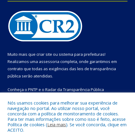
Muito mais que
criar site
ou
sistema para prefeituras
!
Realizamos uma
assessoria
completa, onde garantimos em
contrato que todas as exigências das
leis de transparência
pública
serão atendidas.
Conheça o
PNTP
e o
Radar da Transparência Pública
Nós usamos cookies para melhorar sua experiência de
navegação no portal. Ao utilizar nosso portal, você
concorda com a política de monitoramento de cookies.
Para ter mais informações sobre como isso é feito, acesse
Todos os direitos reservados a Prefeitura Municipal de Bom
Política de cookies (
Leia mais
). Se você concorda, clique em
Jesus do Tocantins.
ACEITO.