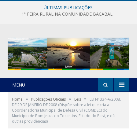
ÚLTIMAS PUBLICAÇÕES:
1ª FEIRA RURAL NA COMUNIDADE BACABAL
MENU
»
»
»
Home
Publicações Oficiais
Leis
LEI Nº 334-A/2008,
DE 29 DE JANEIRO DE 2008 (Dispõe sobre a lei que cria a
Coordenadoria Municipal de Defesa Civil (COMDEC) do
Município de Bom Jesus do Tocantins, Estado do Pará, e dá
outras providências)