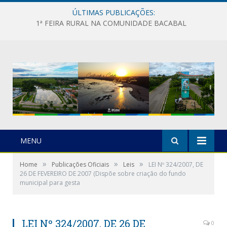
ÚLTIMAS PUBLICAÇÕES:
1ª FEIRA RURAL NA COMUNIDADE BACABAL
MENU
»
»
»
Home
Publicações Oficiais
Leis
LEI Nº 324/2007, DE
26 DE FEVEREIRO DE 2007 (Dispõe sobre criação do fundo
municipal para gesta
LEI Nº 324/2007, DE 26 DE
0