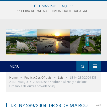
ÚLTIMAS PUBLICAÇÕES:
1ª FEIRA RURAL NA COMUNIDADE BACABAL
MENU
»
»
»
Home
Publicações Oficiais
Leis
LEI Nº 289/2004, DE
23 DE MARÇO DE 2004 (Dispõe sobre a Alienação de lote
Urbano e dá outras providências)
LEI Nº 289/2004, DE 23 DE MARÇO
0