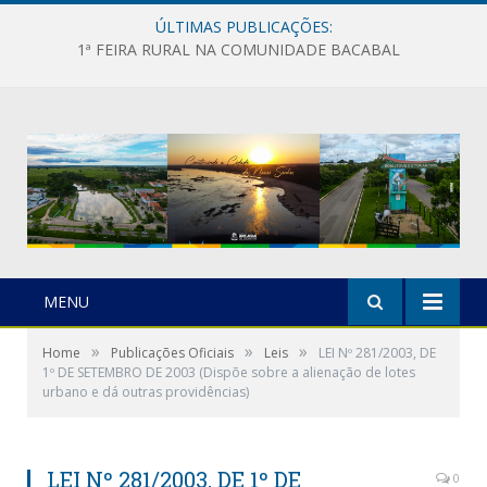
ÚLTIMAS PUBLICAÇÕES:
1ª FEIRA RURAL NA COMUNIDADE BACABAL
MENU
»
»
»
Home
Publicações Oficiais
Leis
LEI Nº 281/2003, DE
1º DE SETEMBRO DE 2003 (Dispõe sobre a alienação de lotes
urbano e dá outras providências)
LEI Nº 281/2003, DE 1º DE
0