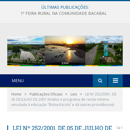
ÚLTIMAS PUBLICAÇÕES:
1ª FEIRA RURAL NA COMUNIDADE BACABAL
MENU
»
»
»
Home
Publicações Oficiais
Leis
LEI Nº 252/2001, DE
05 DE JULHO DE 2001 (Institui o programa de renda mínima
vinculada à educação “Bolsa-Escola” e dá outras providências)
LEI Nº 252/2001, DE 05 DE JULHO DE
0