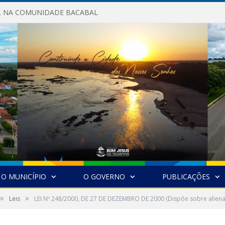
AL NA COMUNIDADE BACABAL
O MUNICÍPIO
O GOVERNO
PUBLICAÇÕES
»
»
Leis
LEI Nº 248/2000, DE 27 DE DEZEMBRO DE 2000 (Dispõe sobre alienaç