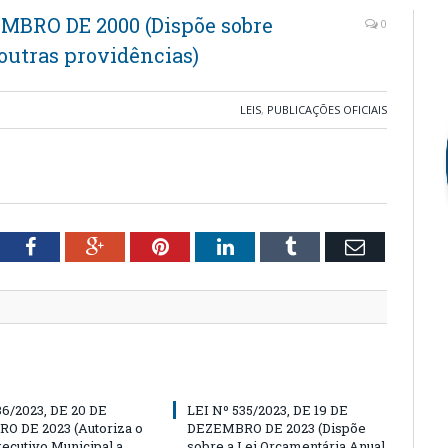
EMBRO DE 2000 (Dispõe sobre
0
 outras providências)
LEIS
,
PUBLICAÇÕES OFICIAIS
tter
Facebook
Google+
Pinterest
LinkedIn
Tumblr
Email
36/2023, DE 20 DE
LEI Nº 535/2023, DE 19 DE
O DE 2023 (Autoriza o
DEZEMBRO DE 2023 (Dispõe
ecutivo Municipal a
sobre a Lei Orçamentária Anual