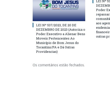
LEI Nº 5
DEZEMBR
Poder Ex
repassar
comunitá
aos agen
LEI Nº 537/2023, DE 20 DE
endemias
DEZEMBRO DE 2023 (Autoriza o
financeir
Poder Executivo a Alienar Bens
outras p
Moveis Pertencentes Ao
Município de Bom Jesus do
Tocantins/PA e Dá Outras
Providencias)
Os comentários estão fechados.