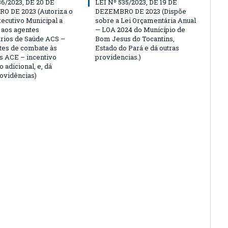
36/2023, DE 20 DE
LEI Nº 535/2023, DE 19 DE
O DE 2023 (Autoriza o
DEZEMBRO DE 2023 (Dispõe
ecutivo Municipal a
sobre a Lei Orçamentária Anual
 aos agentes
— LOA 2024 do Município de
rios de Saúde ACS –
Bom Jesus do Tocantins,
tes de combate às
Estado do Pará e dá outras
 ACE – incentivo
providencias.)
o adicional, e, dá
rovidências)