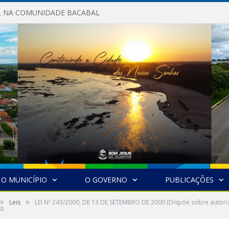
AL NA COMUNIDADE BACABAL
O MUNICÍPIO
O GOVERNO
PUBLICAÇÕES
»
»
Leis
LEI Nº 243/2000, DE 13 DE SETEMBRO DE 2000 (Dispõe sobre autoriza
s)