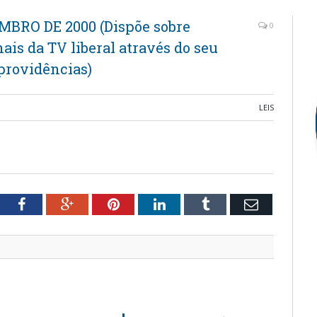
EMBRO DE 2000 (Dispõe sobre
0
nais da TV liberal através do seu
 providências)
LEIS
tter
Facebook
Google+
Pinterest
LinkedIn
Tumblr
Email