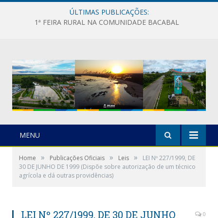
ÚLTIMAS PUBLICAÇÕES:
1ª FEIRA RURAL NA COMUNIDADE BACABAL
MENU
»
»
»
Home
Publicações Oficiais
Leis
LEI Nº 227/1999, DE
30 DE JUNHO DE 1999 (Dispõe sobre autorização de um técnico
agrícola e dá outras providências)
LEI Nº 227/1999, DE 30 DE JUNHO
0