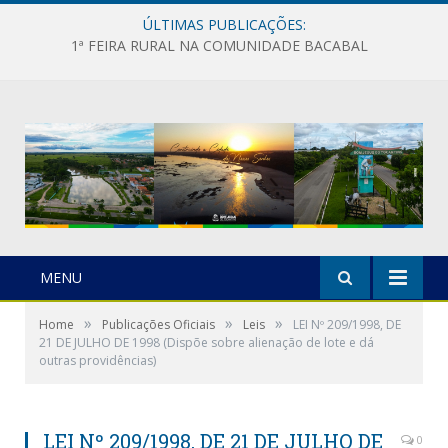
ÚLTIMAS PUBLICAÇÕES:
1ª FEIRA RURAL NA COMUNIDADE BACABAL
MENU
»
»
»
Home
Publicações Oficiais
Leis
LEI Nº 209/1998, DE
21 DE JULHO DE 1998 (Dispõe sobre alienação de lote e dá
outras providências)
LEI Nº 209/1998, DE 21 DE JULHO DE
0