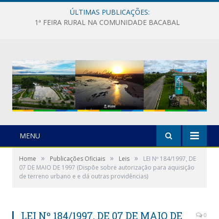
ÚLTIMAS PUBLICAÇÕES:
1ª FEIRA RURAL NA COMUNIDADE BACABAL
MENU
»
»
»
Home
Publicações Oficiais
Leis
LEI Nº 184/1997, DE
07 DE MAIO DE 1997 (Dispõe sobre autorização para aquisição
de terreno urbano e e dá outras providências)
LEI Nº 184/1997, DE 07 DE MAIO DE
0