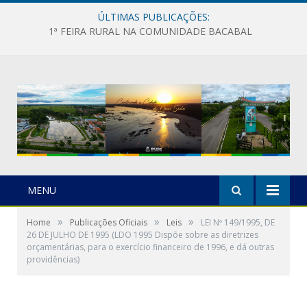
ÚLTIMAS PUBLICAÇÕES:
1ª FEIRA RURAL NA COMUNIDADE BACABAL
MENU
»
»
»
Home
Publicações Oficiais
Leis
LEI Nº 149/1995, DE
26 DE JULHO DE 1995 (LDO 1995 Dispõe sobre as diretrizes
orçamentárias, para o exercício financeiro de 1996, e dá outras
providências)