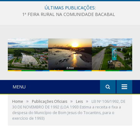
ÚLTIMAS PUBLICAÇÕES:
1ª FEIRA RURAL NA COMUNIDADE BACABAL
MENU
»
»
»
Home
Publicações Oficiais
Leis
LEI Nº 106/1992, DE
30 DE NOVEMBRO DE 1992 (LOA 1993 Estima a receita e fixa a
despesa do Município de Bom Jesus do Tocantins, para o
exercício de 1993)