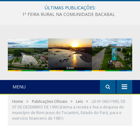
ÚLTIMAS PUBLICAÇÕES:
1ª FEIRA RURAL NA COMUNIDADE BACABAL
MENU
»
»
»
Home
Publicações Oficiais
Leis
LEI Nº 065/1990, DE
07 DE DEZEMBRO DE 1990 (Estima a receita e fixa a despesa do
município de Bom Jesus do Tocantins, Estado do Pará, para o
exercício financeiro de 1981)