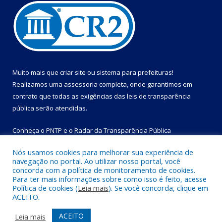
Muito mais que
criar site
ou
sistema para prefeituras
!
Realizamos uma
assessoria
completa, onde garantimos em
contrato que todas as exigências das
leis de transparência
pública
serão atendidas.
Conheça o
PNTP
e o
Radar da Transparência Pública
Nós usamos cookies para melhorar sua experiência de
navegação no portal. Ao utilizar nosso portal, você
concorda com a política de monitoramento de cookies.
Para ter mais informações sobre como isso é feito, acesse
Todos os direitos reservados a Prefeitura Municipal de Bom
Política de cookies (
Leia mais
). Se você concorda, clique em
Jesus do Tocantins.
ACEITO.
Mapa do Site
Acessar Área Administrativa
ACEITO
Leia mais