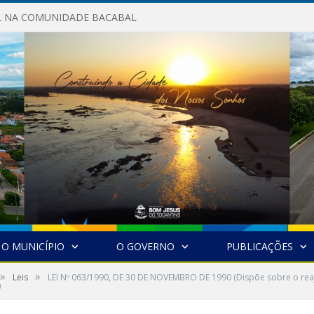
AL NA COMUNIDADE BACABAL
O MUNICÍPIO
O GOVERNO
PUBLICAÇÕES
»
»
Leis
LEI Nº 063/1990, DE 30 DE NOVEMBRO DE 1990 (Dispõe sobre o reaj
)