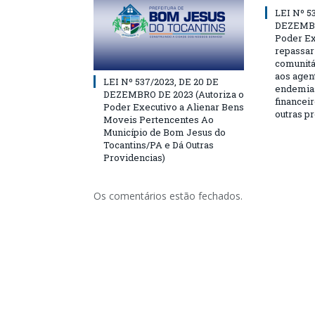
LEI Nº 5
DEZEMBR
Poder Ex
repassar
comunitá
aos agen
LEI Nº 537/2023, DE 20 DE
endemias
DEZEMBRO DE 2023 (Autoriza o
financeir
Poder Executivo a Alienar Bens
outras p
Moveis Pertencentes Ao
Município de Bom Jesus do
Tocantins/PA e Dá Outras
Providencias)
Os comentários estão fechados.