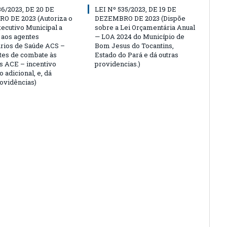
36/2023, DE 20 DE
LEI Nº 535/2023, DE 19 DE
O DE 2023 (Autoriza o
DEZEMBRO DE 2023 (Dispõe
ecutivo Municipal a
sobre a Lei Orçamentária Anual
 aos agentes
— LOA 2024 do Município de
rios de Saúde ACS –
Bom Jesus do Tocantins,
tes de combate às
Estado do Pará e dá outras
 ACE – incentivo
providencias.)
o adicional, e, dá
rovidências)