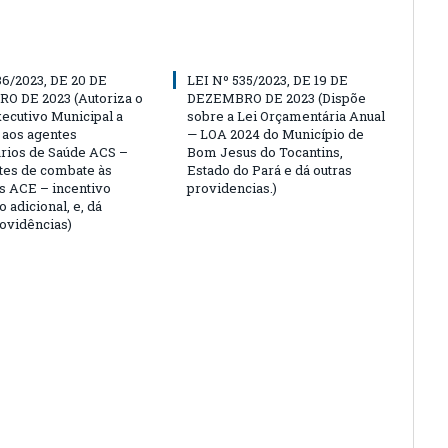
36/2023, DE 20 DE
LEI Nº 535/2023, DE 19 DE
O DE 2023 (Autoriza o
DEZEMBRO DE 2023 (Dispõe
ecutivo Municipal a
sobre a Lei Orçamentária Anual
 aos agentes
— LOA 2024 do Município de
rios de Saúde ACS –
Bom Jesus do Tocantins,
tes de combate às
Estado do Pará e dá outras
 ACE – incentivo
providencias.)
o adicional, e, dá
rovidências)