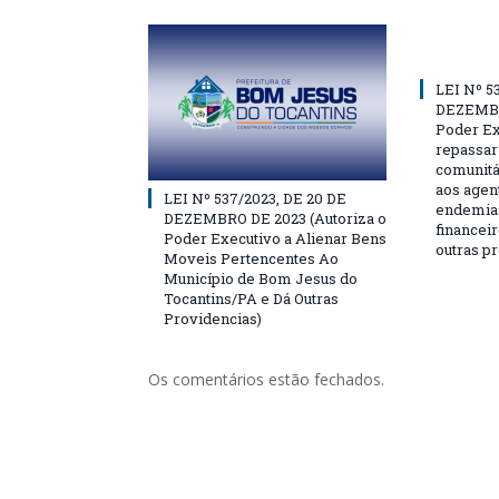
LEI Nº 5
DEZEMBR
Poder Ex
repassar
comunitá
aos agen
LEI Nº 537/2023, DE 20 DE
endemias
DEZEMBRO DE 2023 (Autoriza o
financeir
Poder Executivo a Alienar Bens
outras p
Moveis Pertencentes Ao
Município de Bom Jesus do
Tocantins/PA e Dá Outras
Providencias)
Os comentários estão fechados.