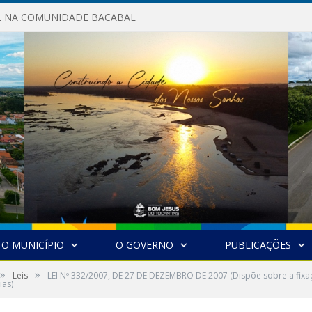
AL NA COMUNIDADE BACABAL
O MUNICÍPIO
O GOVERNO
PUBLICAÇÕES
»
»
Leis
LEI Nº 332/2007, DE 27 DE DEZEMBRO DE 2007 (Dispõe sobre a fixaç
ias)