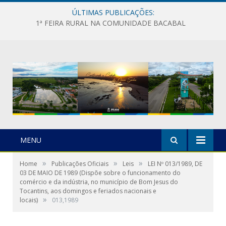
ÚLTIMAS PUBLICAÇÕES:
1ª FEIRA RURAL NA COMUNIDADE BACABAL
MENU
»
»
»
Home
Publicações Oficiais
Leis
LEI Nº 013/1989, DE
03 DE MAIO DE 1989 (Dispõe sobre o funcionamento do
comércio e da indústria, no município de Bom Jesus do
Tocantins, aos domingos e feriados nacionais e
»
locais)
013,1989