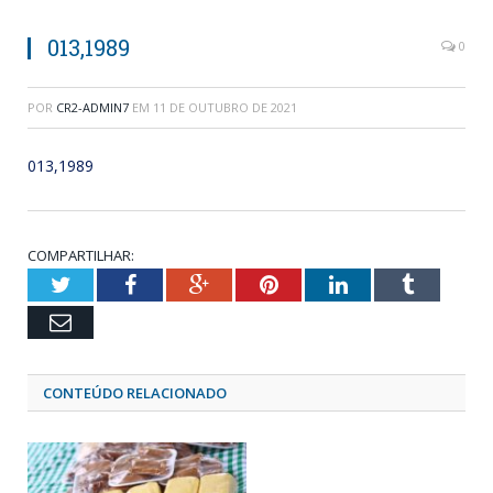
013,1989
0
POR
CR2-ADMIN7
EM
11 DE OUTUBRO DE 2021
013,1989
COMPARTILHAR:
Twitter
Facebook
Google+
Pinterest
LinkedIn
Tumblr
Email
CONTEÚDO RELACIONADO