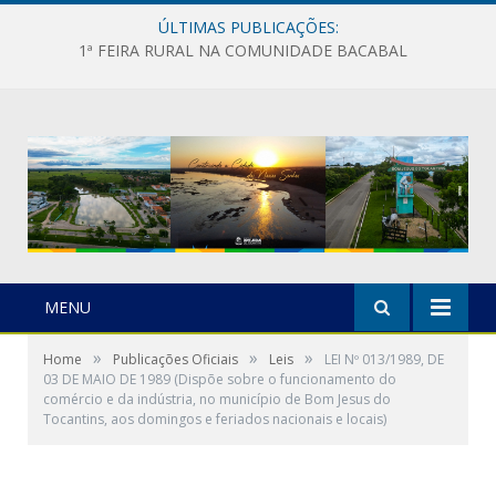
ÚLTIMAS PUBLICAÇÕES:
1ª FEIRA RURAL NA COMUNIDADE BACABAL
MENU
»
»
»
Home
Publicações Oficiais
Leis
LEI Nº 013/1989, DE
03 DE MAIO DE 1989 (Dispõe sobre o funcionamento do
comércio e da indústria, no município de Bom Jesus do
Tocantins, aos domingos e feriados nacionais e locais)