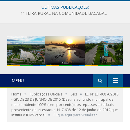
ÚLTIMAS PUBLICAÇÕES:
1ª FEIRA RURAL NA COMUNIDADE BACABAL
MENU
»
»
»
Home
Publicações Oficiais
Leis
LEI Nº LEI 408 A/2015
- GP, DE 23 DE JUNHO DE 2015 (Destina ao fundo municipal de
meio ambiente 100% (cem por cento) dos repasses estaduais
proveniente da lei estadual Nº 7.638 de 12 de junho de 2012,que
»
institui o ICMS verde)
Clique aqui para visualizar