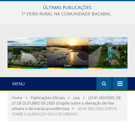
ÚLTIMAS PUBLICAÇÕES:
1ª FEIRA RURAL NA COMUNIDADE BACABAL
MENU
»
»
»
Home
Publicações Oficiais
Leis
LEI Nº 283/2003, DE
27 DE OUTUBRO DE 2003 (Dispõe sobre a alienação de lote
»
urbano e dá outras providências)
LEI Nº 283-2003 DISPOE
SOBRE A ALIENAÇÃO DE LOTE URBANO