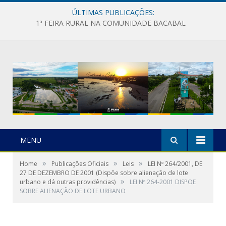
ÚLTIMAS PUBLICAÇÕES:
1ª FEIRA RURAL NA COMUNIDADE BACABAL
MENU
»
»
»
Home
Publicações Oficiais
Leis
LEI Nº 264/2001, DE
27 DE DEZEMBRO DE 2001 (Dispõe sobre alienação de lote
»
urbano e dá outras providências)
LEI Nº 264-2001 DISPOE
SOBRE ALIENAÇÃO DE LOTE URBANO