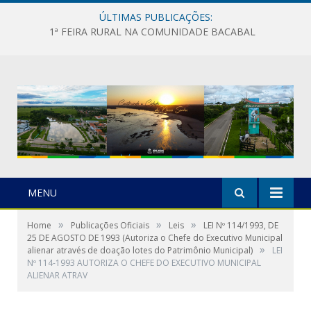
ÚLTIMAS PUBLICAÇÕES:
1ª FEIRA RURAL NA COMUNIDADE BACABAL
MENU
»
»
»
Home
Publicações Oficiais
Leis
LEI Nº 114/1993, DE
25 DE AGOSTO DE 1993 (Autoriza o Chefe do Executivo Municipal
»
alienar através de doação lotes do Patrimônio Municipal)
LEI
Nº 114-1993 AUTORIZA O CHEFE DO EXECUTIVO MUNICIPAL
ALIENAR ATRAV