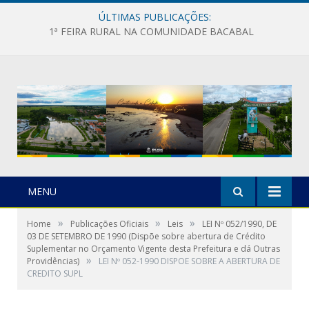
ÚLTIMAS PUBLICAÇÕES:
1ª FEIRA RURAL NA COMUNIDADE BACABAL
MENU
»
»
»
Home
Publicações Oficiais
Leis
LEI Nº 052/1990, DE
03 DE SETEMBRO DE 1990 (Dispõe sobre abertura de Crédito
Suplementar no Orçamento Vigente desta Prefeitura e dá Outras
»
Providências)
LEI Nº 052-1990 DISPOE SOBRE A ABERTURA DE
CREDITO SUPL