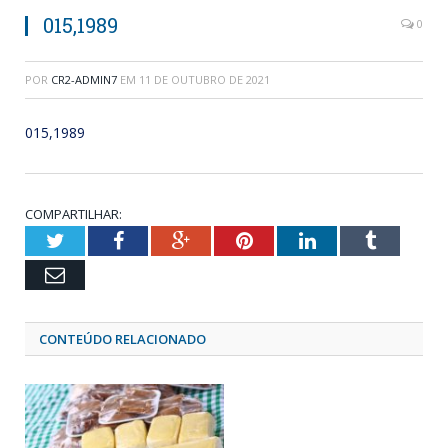
015,1989
0
POR
CR2-ADMIN7
EM
11 DE OUTUBRO DE 2021
015,1989
COMPARTILHAR:
Twitter
Facebook
Google+
Pinterest
LinkedIn
Tumblr
Email
CONTEÚDO RELACIONADO