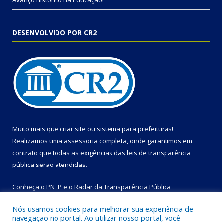
Avanço histórico na Educação!
DESENVOLVIDO POR CR2
Muito mais que
criar site
ou
sistema para prefeituras
!
Realizamos uma
assessoria
completa, onde garantimos em
contrato que todas as exigências das
leis de transparência
pública
serão atendidas.
Conheça o
PNTP
e o
Radar da Transparência Pública
Nós usamos cookies para melhorar sua experiência de
navegação no portal. Ao utilizar nosso portal, você