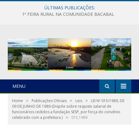
ÚLTIMAS PUBLICAÇÕES:
1ª FEIRA RURAL NA COMUNIDADE BACABAL
MENU
»
»
»
Home
Publicações Oficiais
Leis
LEI Nº 015/1989, DE
09 DE JUNHO DE 1989 (Dispõe sobre reajuste salarial de
funcionários cedidos a fundação SESP, por força do convênio
»
celebrado com a prefeitura )
015,1989